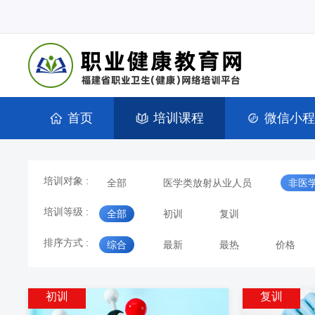
首页
培训课程
微信小程
培训对象 :
全部
医学类放射从业人员
非医
培训等级 :
全部
初训
复训
排序方式 :
综合
最新
最热
价格
初训
复训