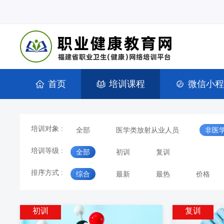
首页
培训课程
微信小程
培训对象 :
全部
医学类放射从业人员
非医
培训等级 :
全部
初训
复训
排序方式 :
综合
最新
最热
价格
初训
复训